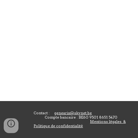
Contact :
genearix@skynet.be
Compte bancaire : BE60 9501 8651 5470
Mentions légales &
Politique de confidentialité