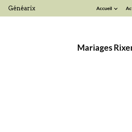
Généarix
Accueil
Ac
Sk
Mariages Rixen