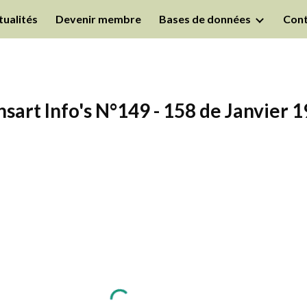
tualités
Devenir membre
Bases de données
Cont
ip to main content
Skip to navigat
sart Info's N°149 - 158 de Janvier 