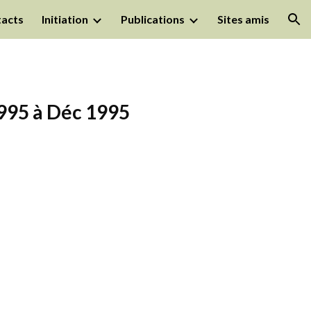
acts
Initiation
Publications
Sites amis
ion
1995 à Déc 1995