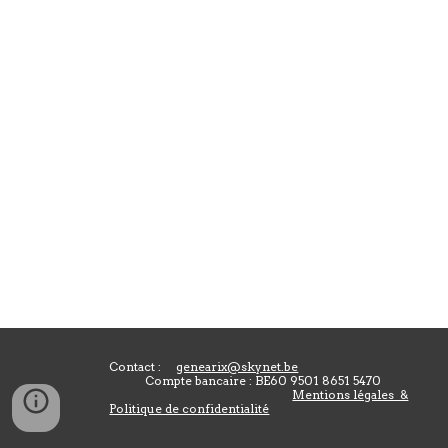
Contact :
genearix@skynet.be
Compte bancaire : BE60 9501 8651 5470
Mentions légales &
Politique de confidentialité