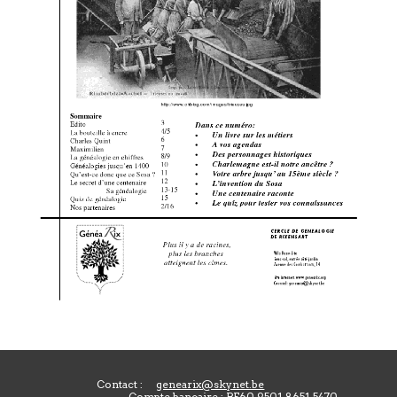
Contact :
genearix@skynet.be
Compte bancaire : BE60 9501 8651 5470