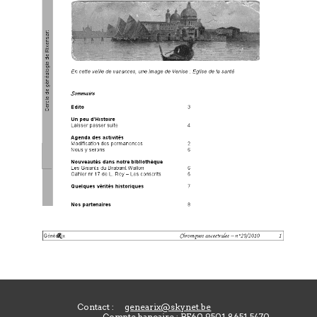
Contact :
genearix@skynet.be
Compte bancaire : BE60 9501 8651 5470