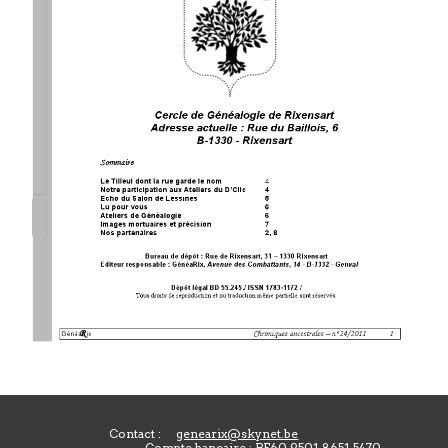
Contact :
genearix@skynet.be
Compte bancaire : BE60 9501 8651 5470