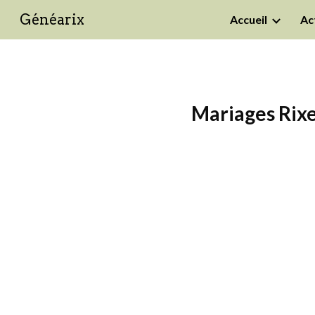
Généarix
Accueil
Ac
Sk
Mariages Rixen