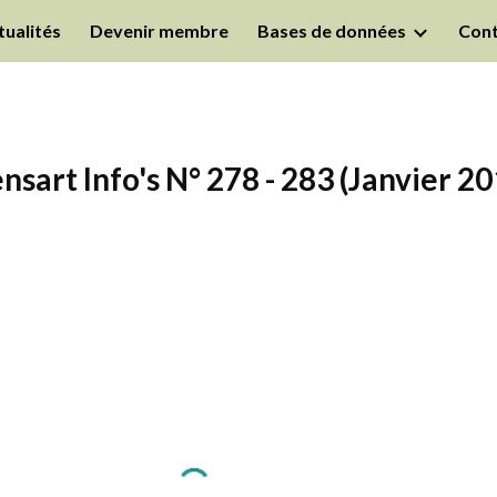
tualités
Devenir membre
Bases de données
Cont
ip to main content
Skip to navigat
sart Info's N° 278 - 283 (Janvier 2