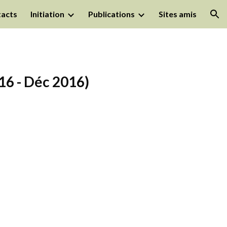
acts
Initiation
Publications
Sites amis
ion
016 - Déc 2016)