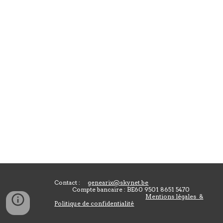
Contact :
genearix@skynet.be
Compte bancaire : BE60 9501 8651 5470
Mentions légales &
Politique de confidentialité