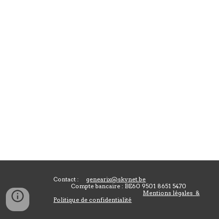
Contact :
genearix@skynet.be
Compte bancaire : BE60 9501 8651 5470
Mentions légales &
Politique de confidentialité