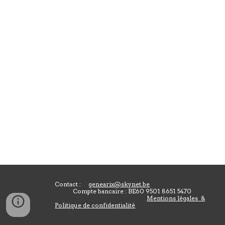
Contact :
genearix@skynet.be
Compte bancaire : BE60 9501 8651 5470
Mentions légales &
Politique de confidentialité